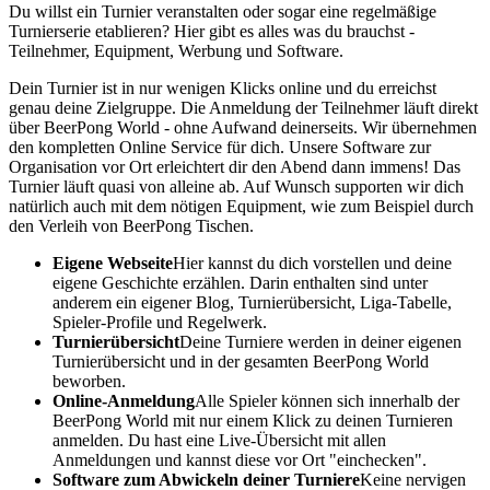
Du willst ein Turnier veranstalten oder sogar eine regelmäßige
Turnierserie etablieren? Hier gibt es alles was du brauchst -
Teilnehmer, Equipment, Werbung und Software.
Dein Turnier ist in nur wenigen Klicks online und du erreichst
genau deine Zielgruppe. Die Anmeldung der Teilnehmer läuft direkt
über BeerPong World - ohne Aufwand deinerseits. Wir übernehmen
den kompletten Online Service für dich. Unsere Software zur
Organisation vor Ort erleichtert dir den Abend dann immens! Das
Turnier läuft quasi von alleine ab. Auf Wunsch supporten wir dich
natürlich auch mit dem nötigen Equipment, wie zum Beispiel durch
den Verleih von BeerPong Tischen.
Eigene Webseite
Hier kannst du dich vorstellen und deine
eigene Geschichte erzählen. Darin enthalten sind unter
anderem ein eigener Blog, Turnierübersicht, Liga-Tabelle,
Spieler-Profile und Regelwerk.
Turnierübersicht
Deine Turniere werden in deiner eigenen
Turnierübersicht und in der gesamten BeerPong World
beworben.
Online-Anmeldung
Alle Spieler können sich innerhalb der
BeerPong World mit nur einem Klick zu deinen Turnieren
anmelden. Du hast eine Live-Übersicht mit allen
Anmeldungen und kannst diese vor Ort "einchecken".
Software zum Abwickeln deiner Turniere
Keine nervigen