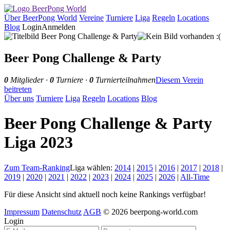
Über BeerPong World
Vereine
Turniere
Liga
Regeln
Locations
Blog
Login
Anmelden
Beer Pong Challenge & Party
0
Mitglieder ·
0
Turniere ·
0
Turnierteilnahmen
Diesem Verein
beitreten
Über uns
Turniere
Liga
Regeln
Locations
Blog
Beer Pong Challenge & Party
Liga 2023
Zum Team-Ranking
Liga wählen:
2014
|
2015
|
2016
|
2017
|
2018
|
2019
|
2020
|
2021
|
2022
|
2023
|
2024
|
2025
|
2026
|
All-Time
Für diese Ansicht sind aktuell noch keine Rankings verfügbar!
Impressum
Datenschutz
AGB
© 2026 beerpong-world.com
Login