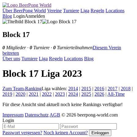
Über BeerPong World
Vereine
Turniere
Liga
Regeln
Locations
Blog
Login
Anmelden
Block 17
0
Mitglieder ·
0
Turniere ·
0
Turnierteilnahmen
Diesem Verein
beitreten
Über uns
Turniere
Liga
Regeln
Locations
Blog
Block 17 Liga 2023
Zum Team-Ranking
Liga wählen:
2014
|
2015
|
2016
|
2017
|
2018
|
2019
|
2020
|
2021
|
2022
|
2023
|
2024
|
2025
|
2026
|
All-Time
Für diese Ansicht sind aktuell noch keine Rankings verfügbar!
Impressum
Datenschutz
AGB
© 2026 beerpong-world.com
Login
Passwort vergessen?
Noch keinen Account?