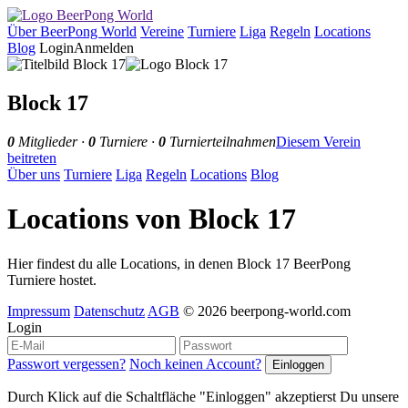
Über BeerPong World
Vereine
Turniere
Liga
Regeln
Locations
Blog
Login
Anmelden
Block 17
0
Mitglieder ·
0
Turniere ·
0
Turnierteilnahmen
Diesem Verein
beitreten
Über uns
Turniere
Liga
Regeln
Locations
Blog
Locations von Block 17
Hier findest du alle Locations, in denen Block 17 BeerPong
Turniere hostet.
Impressum
Datenschutz
AGB
© 2026 beerpong-world.com
Login
Passwort vergessen?
Noch keinen Account?
Durch Klick auf die Schaltfläche "Einloggen" akzeptierst Du unsere