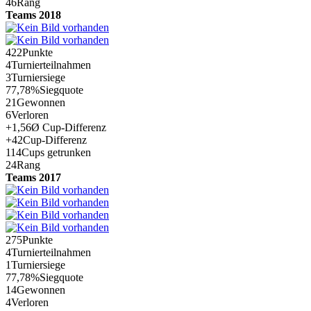
46
Rang
Teams 2018
422
Punkte
4
Turnierteilnahmen
3
Turniersiege
77,78%
Siegquote
21
Gewonnen
6
Verloren
+1,56
Ø Cup-Differenz
+42
Cup-Differenz
114
Cups getrunken
24
Rang
Teams 2017
275
Punkte
4
Turnierteilnahmen
1
Turniersiege
77,78%
Siegquote
14
Gewonnen
4
Verloren