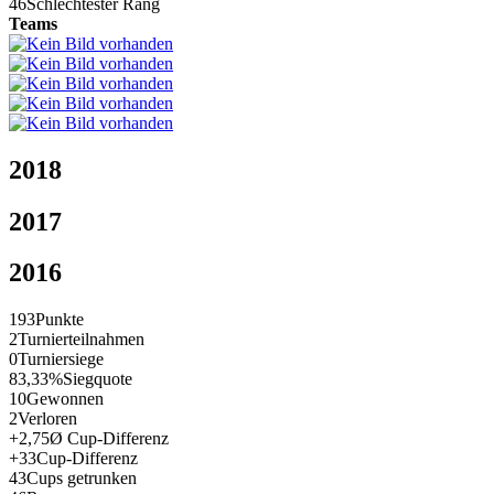
46
Schlechtester Rang
Teams
2018
2017
2016
193
Punkte
2
Turnierteilnahmen
0
Turniersiege
83,33%
Siegquote
10
Gewonnen
2
Verloren
+2,75
Ø Cup-Differenz
+33
Cup-Differenz
43
Cups getrunken