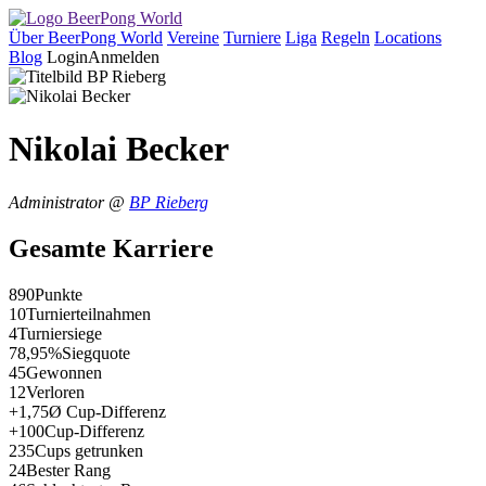
Über BeerPong World
Vereine
Turniere
Liga
Regeln
Locations
Blog
Login
Anmelden
Nikolai Becker
Administrator @
BP Rieberg
Gesamte Karriere
890
Punkte
10
Turnierteilnahmen
4
Turniersiege
78,95%
Siegquote
45
Gewonnen
12
Verloren
+1,75
Ø Cup-Differenz
+100
Cup-Differenz
235
Cups getrunken
24
Bester Rang