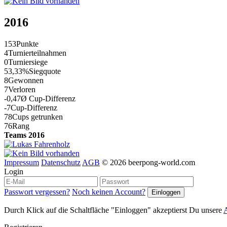
2016
153
Punkte
4
Turnierteilnahmen
0
Turniersiege
53,33%
Siegquote
8
Gewonnen
7
Verloren
-0,47
Ø Cup-Differenz
-7
Cup-Differenz
78
Cups getrunken
76
Rang
Teams 2016
Impressum
Datenschutz
AGB
© 2026 beerpong-world.com
Login
Passwort vergessen?
Noch keinen Account?
Durch Klick auf die Schaltfläche "Einloggen" akzeptierst Du unsere