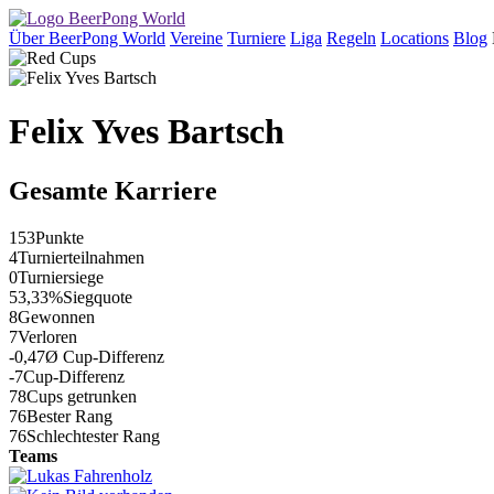
Über BeerPong World
Vereine
Turniere
Liga
Regeln
Locations
Blog
Felix Yves Bartsch
Gesamte Karriere
153
Punkte
4
Turnierteilnahmen
0
Turniersiege
53,33%
Siegquote
8
Gewonnen
7
Verloren
-0,47
Ø Cup-Differenz
-7
Cup-Differenz
78
Cups getrunken
76
Bester Rang
76
Schlechtester Rang
Teams