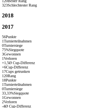
120
Bester Rang
323
Schlechtester Rang
2018
2017
56
Punkte
1
Turnierteilnahmen
0
Turniersiege
75%
Siegquote
3
Gewonnen
1
Verloren
+1,5
Ø Cup-Differenz
+6
Cup-Differenz
17
Cups getrunken
120
Rang
18
Punkte
1
Turnierteilnahmen
0
Turniersiege
33,33%
Siegquote
1
Gewonnen
2
Verloren
-4
Ø Cup-Differenz