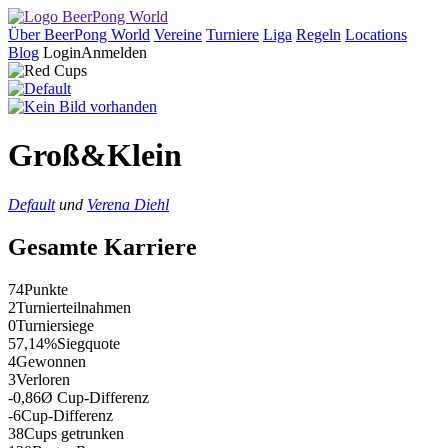
Über BeerPong World
Vereine
Turniere
Liga
Regeln
Locations
Blog
Login
Anmelden
Groß&Klein
Default
und
Verena Diehl
Gesamte Karriere
74
Punkte
2
Turnierteilnahmen
0
Turniersiege
57,14%
Siegquote
4
Gewonnen
3
Verloren
-0,86
Ø Cup-Differenz
-6
Cup-Differenz
38
Cups getrunken