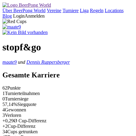
Über BeerPong World
Vereine
Turniere
Liga
Regeln
Locations
Blog
Login
Anmelden
stopf&go
maate9
und
Dennis Ruppersberger
Gesamte Karriere
62
Punkte
1
Turnierteilnahmen
0
Turniersiege
57,14%
Siegquote
4
Gewonnen
3
Verloren
+0,29
Ø Cup-Differenz
+2
Cup-Differenz
34
Cups getrunken