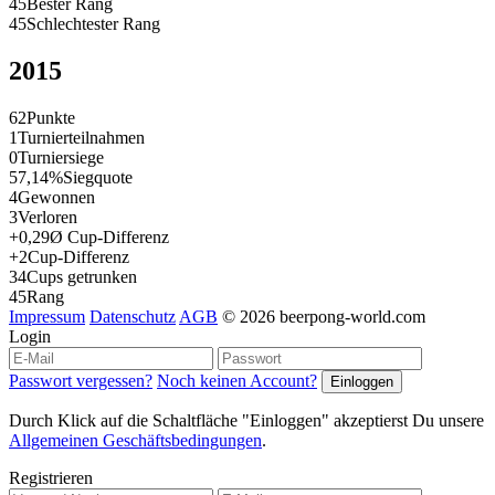
45
Bester Rang
45
Schlechtester Rang
2015
62
Punkte
1
Turnierteilnahmen
0
Turniersiege
57,14%
Siegquote
4
Gewonnen
3
Verloren
+0,29
Ø Cup-Differenz
+2
Cup-Differenz
34
Cups getrunken
45
Rang
Impressum
Datenschutz
AGB
© 2026 beerpong-world.com
Login
Passwort vergessen?
Noch keinen Account?
Durch Klick auf die Schaltfläche "Einloggen" akzeptierst Du unsere
Allgemeinen Geschäftsbedingungen
.
Registrieren